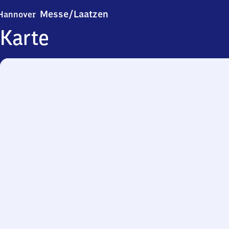
Hannover-Messe/​Laatzen
Messe/​Laatzen
Hannover
Karte