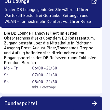
DB Lounge
0
Uhr
In der DB Lounge genießen Sie während Ihrer
Wartezeit kostenfrei Getränke, Zeitungen und
WLAN – für noch mehr Komfort vor Ihrer Reise
Die DB Lounge Hannover liegt im ersten
Obergeschoss direkt über dem DB Reisezentrum.
Zugang besteht über die Mittelhalle in Richtung
Ausgang Ernst-August-Platz/Innenstadt. Treppe
und Aufzug befinden sich direkt neben dem
Eingangsbereich des DB Reisezentrums. Inklusive
Premium Bereich
Montag
Von
Mo
–
Fr
06:00
–
21:30
bis
6
Samstag
Von
Sa
07:00
–
21:30
Freitag
Uhr
7
Sonntag
,
Von
So
08:00
–
21:30
bis
Uhr
inkl. Feiertage
8
inkl. Feiertage
21
bis
Uhr
Uhr
21
bis
Bundespolizei
30
Uhr
21