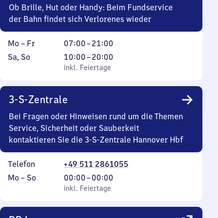
Uhr
Ob Brille, Hut oder Handy: Beim Fundservice
der Bahn findet sich Verlorenes wieder
Montag
Von
Mo
–
Fr
07:00
–
21:00
bis
7
Samstag
,
Von
Sa
,
So
10:00
–
20:00
Freitag
Uhr
und
inkl. Feiertage
10
inkl. Feiertage
bis
Sonntag
Uhr
21
bis
3-S-Zentrale
Uhr
20
Uhr
Bei Fragen oder Hinweisen rund um die Themen
Service, Sicherheit oder Sauberkeit
kontaktieren Sie die 3-S-Zentrale Hannover Hbf
Telefon
+49 511 2861055
Montag
,
Von
Mo
–
So
00:00
–
00:00
bis
inkl. Feiertage
0
inkl. Feiertage
Sonntag
Uhr
bis