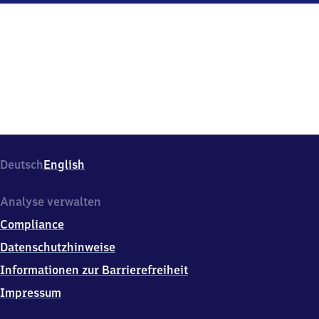
Hauptbahnhof,
Ernst-
August-
Platz
1,
3
0
1
5
9
Hannover
Deutsch
English
Analyse verwalten
Compliance
Datenschutzhinweise
Informationen zur Barrierefreiheit
Impressum