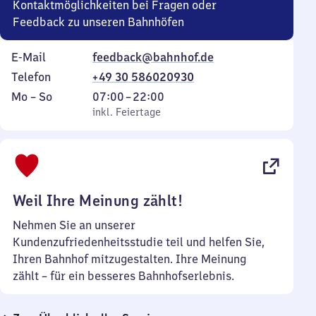
Kontaktmöglichkeiten bei Fragen oder
Feedback zu unseren Bahnhöfen
E-Mail
feedback@bahnhof.de
Telefon
+49 30 586020930
Montag
,
Von
Mo
–
So
07:00
–
22:00
bis
inkl. Feiertage
7
inkl. Feiertage
Sonntag
Uhr
bis
22
Uhr
Weil Ihre Meinung zählt!
Nehmen Sie an unserer
Kundenzufriedenheitsstudie teil und helfen Sie,
Ihren Bahnhof mitzugestalten. Ihre Meinung
zählt – für ein besseres Bahnhofserlebnis.