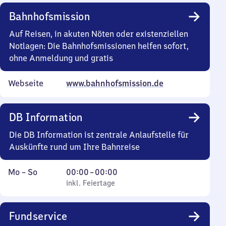
bis
Bahnhofsmission
0
Uhr
Auf Reisen, in akuten Nöten oder existenziellen
Notlagen: Die Bahnhofsmissionen helfen sofort,
ohne Anmeldung und gratis
Webseite
www.bahnhofsmission.de
DB Information
Die DB Information ist zentrale Anlaufstelle für
Auskünfte rund um Ihre Bahnreise
Montag
,
Von
Mo
–
So
00:00
–
00:00
bis
inkl. Feiertage
0
inkl. Feiertage
Sonntag
Uhr
bis
Fundservice
0