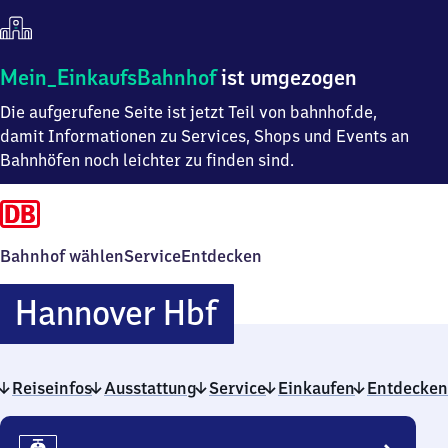
Mein
Mein_EinkaufsBahnhof
ist umgezogen
Einkaufsbahnhof
Die aufgerufene Seite ist jetzt Teil von bahnhof.de,
ist
umgezogen
damit Informationen zu Services, Shops und Events an
Bahnhöfen noch leichter zu finden sind.
Bahnhof wählen
Service
Entdecken
Hannover
Hannover Hbf
Hauptbahnhof
Reiseinfos
Ausstattung
Service
Einkaufen
Entdecken
Reiseinfos