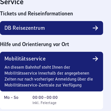
Service
Tickets und Reiseinformationen
DB Reisezentrum
Hilfe und Orientierung vor Ort
Mobilitätsservice
An diesem Bahnhof steht Ihnen der
Mobilitätsservice innerhalb der angegebenen
Zeiten nur nach vorheriger Anmeldung über die
Mobilitätsservice-Zentrale zur Verfügung
Montag
,
Von
Mo
–
So
00:00
–
00:00
bis
inkl. Feiertage
0
inkl. Feiertage
Sonntag
Uhr