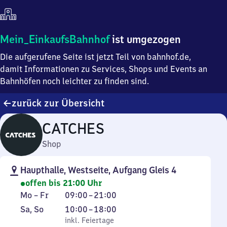
Mein
Mein_EinkaufsBahnhof
ist umgezogen
Einkaufsbahnhof
Die aufgerufene Seite ist jetzt Teil von bahnhof.de,
ist
umgezogen
damit Informationen zu Services, Shops und Events an
Bahnhöfen noch leichter zu finden sind.
zurück zur Übersicht
CATCHES
Shop
Haupthalle, Westseite, Aufgang Gleis 4
offen bis 21:00 Uhr
Montag
Von
Mo
–
Fr
09:00
–
21:00
bis
9
Samstag
,
Von
Sa
,
So
10:00
–
18:00
Freitag
Uhr
und
inkl. Feiertage
10
inkl. Feiertage