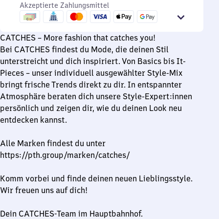
bis
Sonntag
Akzeptierte Zahlungsmittel
Uhr
21
bis
Uhr
18
CATCHES – More fashion that catches you!
Uhr
Bei CATCHES findest du Mode, die deinen Stil
unterstreicht und dich inspiriert. Von Basics bis It-
Pieces – unser individuell ausgewählter Style-Mix
bringt frische Trends direkt zu dir. In entspannter
Atmosphäre beraten dich unsere Style-Expert:innen
persönlich und zeigen dir, wie du deinen Look neu
entdecken kannst.
Alle Marken findest du unter
https://pth.group/marken/catches/
Komm vorbei und finde deinen neuen Lieblingsstyle.
Wir freuen uns auf dich!
Dein CATCHES-Team im Hauptbahnhof.