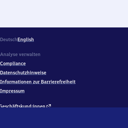
Deutsch
English
Analyse verwalten
Compliance
Datenschutzhinweise
Informationen zur Barrierefreiheit
Impressum
externer
Geschäftskund:innen
Link
Kontakt
Hausordnung