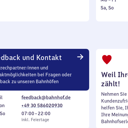
bis
bis
Samstag
,
Sa
,
So
0
Freitag
und
inkl. 
Uhr
Sonntag
edback und Kontakt
rechpartner:innen und
Weil Ih
aktmöglichkeiten bei Fragen oder
back zu unseren Bahnhöfen
zählt!
Nehmen Sie 
il
feedback@bahnhof.de
Kundenzufrie
on
+49 30 586020930
helfen Sie, 
ag
,
Von
So
07:00
–
22:00
Ihre Meinung
inkl. Feiertage
7
inkl. Feiertage
Bahnhofserl
tag
Uhr