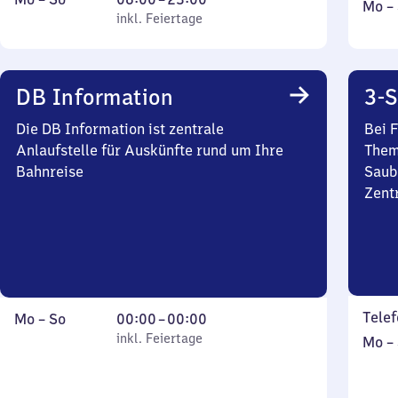
Mont
Mo
–
bis
inkl. Feiertage
6
inkl. Feiertage
bis
Sonntag
Uhr
Sonn
bis
23
DB Information
3-S
Uhr
Die DB Information ist zentrale
Bei 
Anlaufstelle für Auskünfte rund um Ihre
Them
Bahnreise
Saub
Zent
Telef
Montag
,
Von
Mo
–
So
00:00
–
00:00
bis
inkl. Feiertage
0
inkl. Feiertage
Mont
Mo
–
Sonntag
Uhr
bis
bis
Sonn