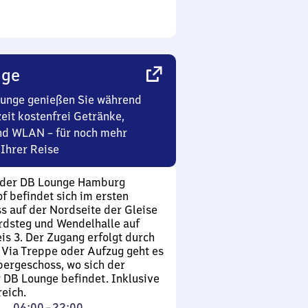
nge
ounge genießen Sie während
eit kostenfrei Getränke,
nd WLAN – für noch mehr
Ihrer Reise
 der DB Lounge Hamburg
 befindet sich im ersten
 auf der Nordseite der Gleise
rdsteg und Wendelhalle auf
is 3. Der Zugang erfolgt durch
. Via Treppe oder Aufzug geht es
bergeschoss, wo sich der
DB Lounge befindet. Inklusive
eich.
Von
06:00
–
22:00