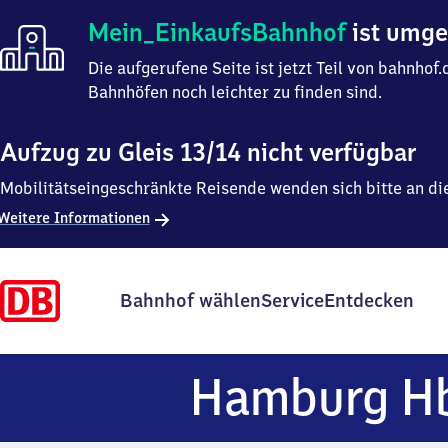
Mein
Mein_EinkaufsBahnhof
ist umg
Einkaufsbahnhof
ist
Die aufgerufene Seite ist jetzt Teil von bahnho
umgezogen
Bahnhöfen noch leichter zu finden sind.
Aufzug zu Gleis 13/14 nicht verfügbar
Mobilitätseingeschränkte Reisende wenden sich bitte an di
Weitere Informationen
Bahnhof wählen
Service
Entdecken
Hamburg H