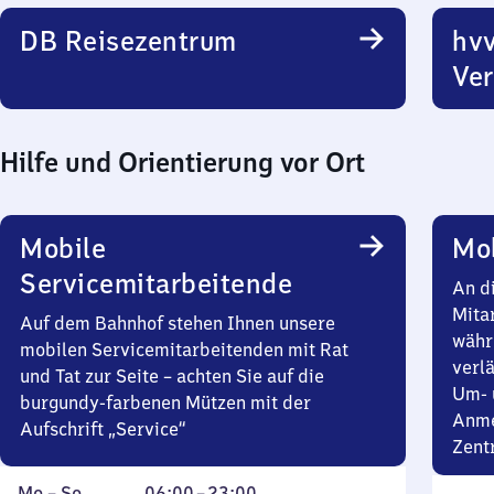
DB Reisezentrum
hvv
Ver
Hilfe und Orientierung vor Ort
Mobile
Mob
Servicemitarbeitende
An d
Mita
Auf dem Bahnhof stehen Ihnen unsere
währ
mobilen Servicemitarbeitenden mit Rat
verlä
und Tat zur Seite – achten Sie auf die
Um- 
burgundy-farbenen Mützen mit der
Anme
Aufschrift „Service“
Zent
Montag
,
Von
Mo
–
So
06:00
–
23:00