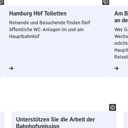
Hamburg Hbf Toiletten
Am B
an d
Reisende und Besuchende finden fünf
öffentliche WC-Anlagen im und am
Wer G
Hauptbahnhof
Wechse
möchte
Hauptb
Reise
Unterstützen Sie die Arbeit der
Bahnhofsmission