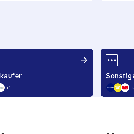
bis
22
Uhr
nkaufen
Sonstig
+
1
+
7
bote
Angebote