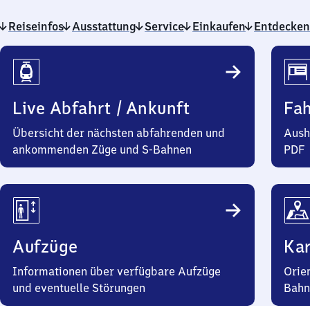
Reiseinfos
Ausstattung
Service
Einkaufen
Entdecken
Reiseinfos
Live Abfahrt / Ankunft
Fa
Übersicht der nächsten abfahrenden und
Aush
ankommenden Züge und S-Bahnen
PDF
Aufzüge
Kar
Informationen über verfügbare Aufzüge
Orie
und eventuelle Störungen
Bahn