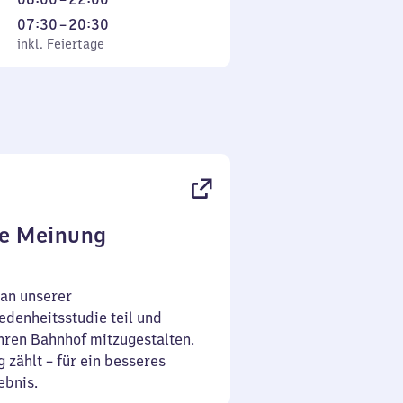
6
Von
07:30
–
20:30
Uhr
Feiertage
7
inkl. Feiertage
bis
Uhr
22
30
Uhr
bis
20
Uhr
30
re Meinung
an unserer
denheitsstudie teil und
Ihren Bahnhof mitzugestalten.
 zählt – für ein besseres
ebnis.