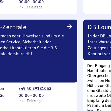
ag
,
Von
So
00:00
–
00:00
inkl. Feiertage
0
inkl. Feiertage
tag
Uhr
bis
0
-Zentrale
DB Lou
Uhr
Fragen oder Hinweisen rund um die
In der DB L
en Service, Sicherheit oder
Ihrer Wartez
erkeit kontaktieren Sie die 3-S-
Zeitungen u
rale Hamburg Hbf
Komfort vor 
Der Eingang
Hauptbahnhof
Obergeschoss
zwischen No
Höhe von Gle
on
+49 40 39181053
eine Glastür
ag
,
Von
So
00:00
–
00:00
ins zweite O
Empfang der 
inkl. Feiertage
0
inkl. Feiertage
Premium Ber
tag
Uhr
Montag
Mo
–
Fr