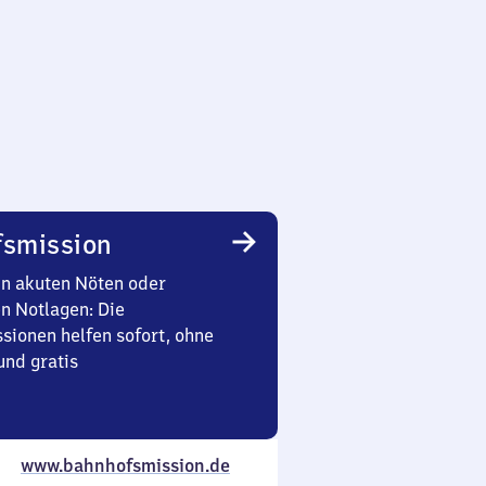
smission
in akuten Nöten oder
en Notlagen: Die
sionen helfen sofort, ohne
nd gratis
www.bahnhofsmission.de