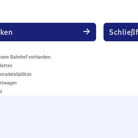
rken
Schließ
esem Bahnhof vorhanden:
iletten
hrradstellplätze
etwagen
xi