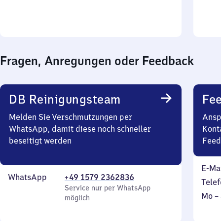
0
Uhr
Fragen, Anregungen oder Feedback
DB Reinigungsteam
Fe
Melden Sie Verschmutzungen per
Ansp
WhatsApp, damit diese noch schneller
Kont
beseitigt werden
Feed
E-Ma
WhatsApp
+49 1579 2362836
Telef
Service nur per WhatsApp
Mont
Mo
–
möglich
bis
Sonn