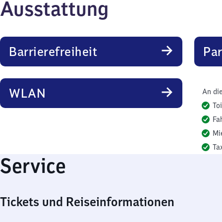
Ausstattung
Barrierefreiheit
Pa
WLAN
An di
To
Fa
Mi
Ta
Service
Tickets und Reiseinformationen