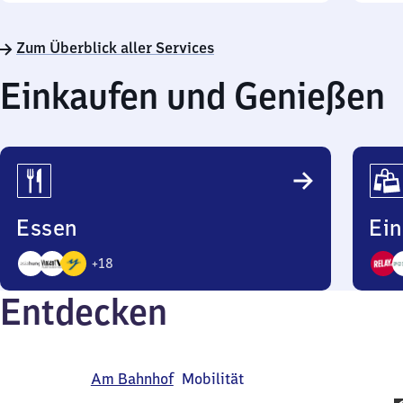
Zum Überblick aller Services
Einkaufen und Genießen
Essen
Ei
+
18
21
3
Entdecken
Angebote
Ange
Am Bahnhof
Mobilität