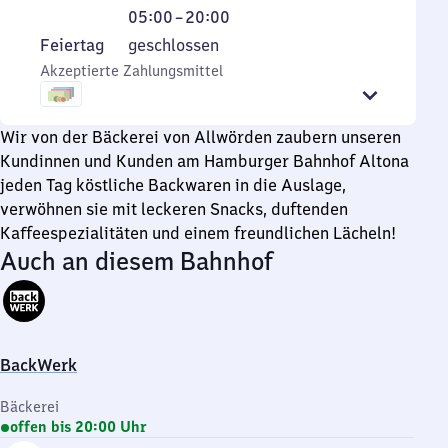
bis
Uhr
5
5
05:00
–
20:00
21
bis
Uhr
Uhr
Feiertag
Feiertag
geschlossen
Uhr
20
bis
bis
Akzeptierte Zahlungsmittel
Uhr
20
20
Uhr
Uhr
Wir von der Bäckerei von Allwörden zaubern unseren
Kundinnen und Kunden am Hamburger Bahnhof Altona
jeden Tag köstliche Backwaren in die Auslage,
verwöhnen sie mit leckeren Snacks, duftenden
Kaffeespezialitäten und einem freundlichen Lächeln!
Auch an diesem Bahnhof
BackWerk
Bäckerei
offen bis 20:00 Uhr