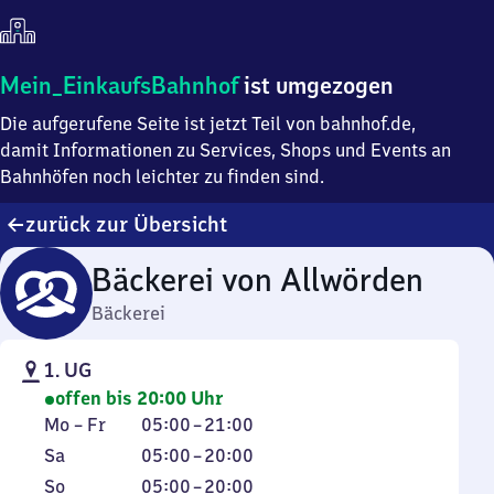
Mein
Mein_EinkaufsBahnhof
ist umgezogen
Einkaufsbahnhof
Die aufgerufene Seite ist jetzt Teil von bahnhof.de,
ist
umgezogen
damit Informationen zu Services, Shops und Events an
Bahnhöfen noch leichter zu finden sind.
zurück zur Übersicht
Bäckerei von Allwörden
Bäckerei
1. UG
offen bis 20:00 Uhr
Montag
Von
Mo
–
Fr
05:00
–
21:00
bis
5
Samstag
Von
Sa
05:00
–
20:00
Freitag
Uhr
5
Sonntag
Von
Von
So
05:00
–
20:00