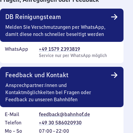
0
Uhr
DB Reinigungsteam
Melden Sie Verschmutzungen per WhatsApp,
damit diese noch schneller beseitigt werden
WhatsApp
+49 1579 2393819
Service nur per WhatsApp möglich
Feedback und Kontakt
Ansprechpartner:innen und
Kontaktmöglichkeiten bei Fragen oder
Feedback zu unseren Bahnhöfen
E-Mail
feedback@bahnhof.de
Telefon
+49 30 586020930
Montag
,
Von
Mo
–
So
07:00
–
22:00