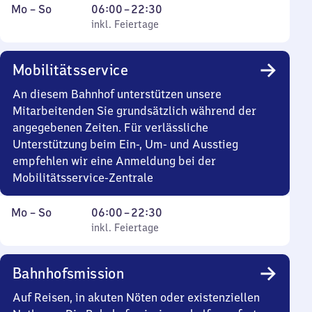
Montag
,
Von
Mo
–
So
06:00
–
22:30
bis
inkl. Feiertage
6
inkl. Feiertage
Sonntag
Uhr
bis
Mobilitätsservice
22
Uhr
An diesem Bahnhof unterstützen unsere
30
Mitarbeitenden Sie grundsätzlich während der
angegebenen Zeiten. Für verlässliche
Unterstützung beim Ein-, Um- und Ausstieg
empfehlen wir eine Anmeldung bei der
Mobilitätsservice-Zentrale
Montag
,
Von
Mo
–
So
06:00
–
22:30
bis
inkl. Feiertage
6
inkl. Feiertage
Sonntag
Uhr
bis
Bahnhofsmission
22
Uhr
Auf Reisen, in akuten Nöten oder existenziellen