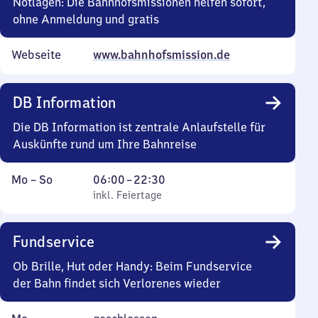
30
Notlagen: Die Bahnhofsmissionen helfen sofort,
ohne Anmeldung und gratis
Webseite
www.bahnhofsmission.de
DB Information
Die DB Information ist zentrale Anlaufstelle für
Auskünfte rund um Ihre Bahnreise
Montag
,
Von
Mo
–
So
06:00
–
22:30
bis
inkl. Feiertage
6
inkl. Feiertage
Sonntag
Uhr
bis
Fundservice
22
Uhr
Ob Brille, Hut oder Handy: Beim Fundservice
30
der Bahn findet sich Verlorenes wieder