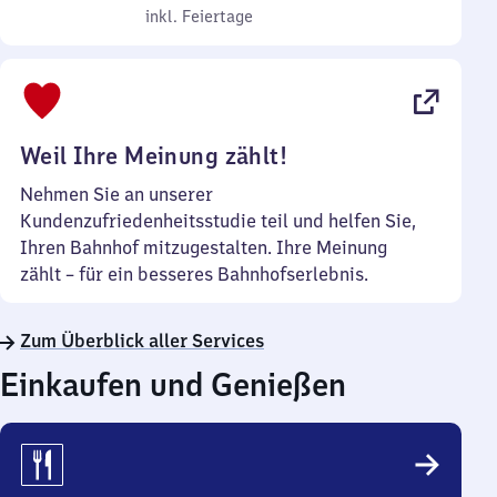
bis
inkl. Feiertage
7
inkl. Feiertage
Sonntag
Uhr
bis
22
Uhr
Weil Ihre Meinung zählt!
Nehmen Sie an unserer
Kundenzufriedenheitsstudie teil und helfen Sie,
Ihren Bahnhof mitzugestalten. Ihre Meinung
zählt – für ein besseres Bahnhofserlebnis.
Zum Überblick aller Services
Einkaufen und Genießen