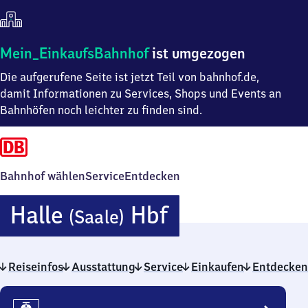
Mein
Mein_EinkaufsBahnhof
ist umgezogen
Einkaufsbahnhof
Die aufgerufene Seite ist jetzt Teil von bahnhof.de,
ist
umgezogen
damit Informationen zu Services, Shops und Events an
Bahnhöfen noch leichter zu finden sind.
Bahnhof wählen
Service
Entdecken
Halle
Halle
Hbf
(Saale)
(Saale)
Reiseinfos
Ausstattung
Service
Hauptbahnho
Einkaufen
Entdecken
Reiseinfos