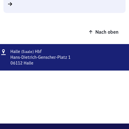
Nach oben
Adresse
Halle
Halle
Hbf
(Saale)
(Saale)
Hans-Dietrich-Genscher-Platz 1
Hauptbahnhof
06112
Halle
Halle
(Saale)
Hauptbahnhof,
Hans-
Dietrich-
Genscher-
Platz
1,
0
6
1