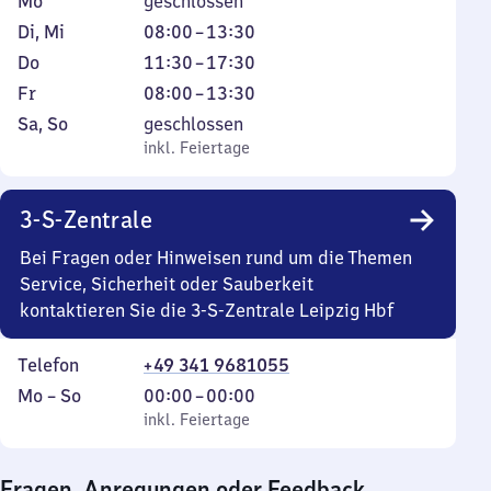
Montag
Mo
geschlossen
Dienstag
Von
Di
,
Mi
08:00
–
13:30
und
8
Donnerstag
Von
Do
11:30
–
17:30
Mittwoch
Uhr
11
Freitag
Von
Fr
08:00
–
13:30
bis
Uhr
8
Samstag
,
Sa
,
So
geschlossen
13
30
Uhr
und
inkl. Feiertage
inkl. Feiertage
Uhr
bis
bis
Sonntag
30
17
13
3-S-Zentrale
Uhr
Uhr
30
30
Bei Fragen oder Hinweisen rund um die Themen
Service, Sicherheit oder Sauberkeit
kontaktieren Sie die 3-S-Zentrale Leipzig Hbf
Telefon
+49 341 9681055
Montag
,
Von
Mo
–
So
00:00
–
00:00
bis
inkl. Feiertage
0
inkl. Feiertage
Sonntag
Uhr
bis
Fragen, Anregungen oder Feedback