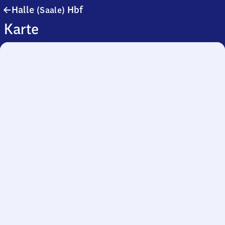
Halle
Halle
Hbf
(Saale)
(Saale)
Karte
Hauptbahnhof