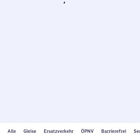
Wird
geladen…
Alle
Gleise
Ersatzverkehr
ÖPNV
Barrierefrei
Se