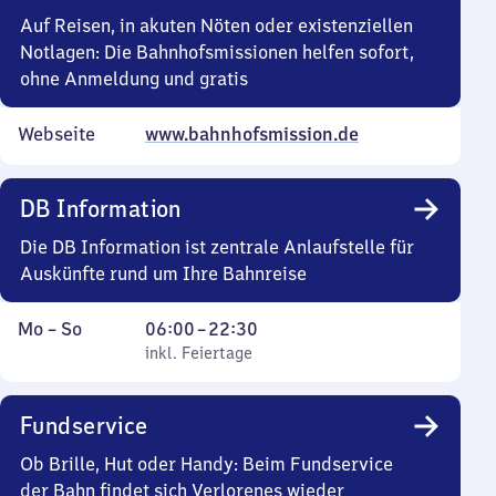
Uhr
Auf Reisen, in akuten Nöten oder existenziellen
30
Notlagen: Die Bahnhofsmissionen helfen sofort,
ohne Anmeldung und gratis
Webseite
www.bahnhofsmission.de
DB Information
Die DB Information ist zentrale Anlaufstelle für
Auskünfte rund um Ihre Bahnreise
Montag
,
Von
Mo
–
So
06:00
–
22:30
bis
inkl. Feiertage
6
inkl. Feiertage
Sonntag
Uhr
bis
Fundservice
22
Uhr
Ob Brille, Hut oder Handy: Beim Fundservice
30
der Bahn findet sich Verlorenes wieder