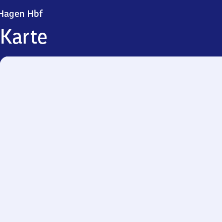
Hagen Hauptbahnhof
Hagen Hbf
Karte