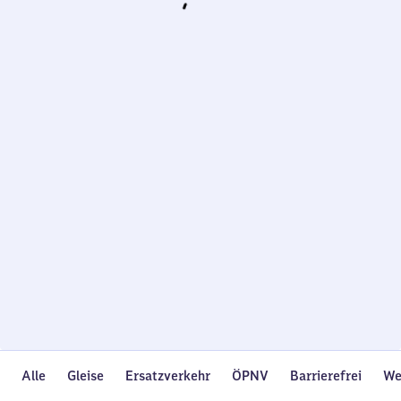
Wird
geladen…
Alle
Gleise
Ersatzverkehr
ÖPNV
Barrierefrei
We