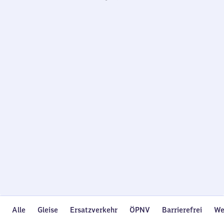
Wird
geladen…
Alle
Gleise
Ersatzverkehr
ÖPNV
Barrierefrei
We