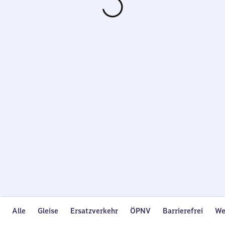
Wird
geladen…
Alle
Gleise
Ersatzverkehr
ÖPNV
Barrierefrei
We