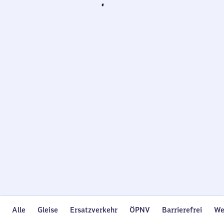
Wird
geladen…
Alle
Gleise
Ersatzverkehr
ÖPNV
Barrierefrei
We