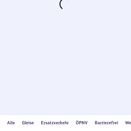
Wird
geladen…
Alle
Gleise
Ersatzverkehr
ÖPNV
Barrierefrei
We