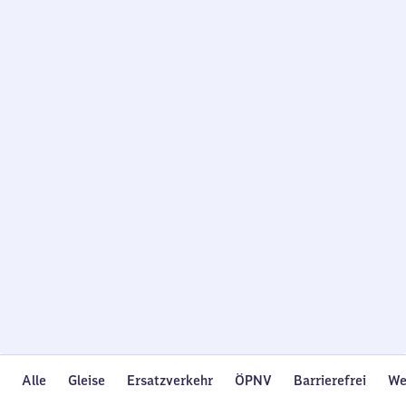
Wird
geladen…
Alle
Gleise
Ersatzverkehr
ÖPNV
Barrierefrei
We