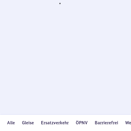
Wird
geladen…
Alle
Gleise
Ersatzverkehr
ÖPNV
Barrierefrei
We