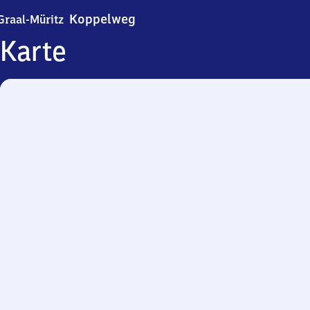
Graal-Müritz Koppelweg
Koppelweg
Graal-Müritz
Karte