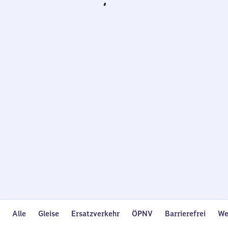
Wird
geladen…
Alle
Gleise
Ersatzverkehr
ÖPNV
Barrierefrei
We