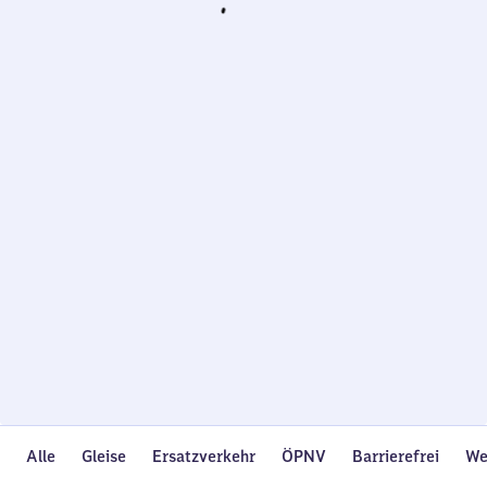
Wird
geladen…
Alle
Gleise
Ersatzverkehr
ÖPNV
Barrierefrei
We