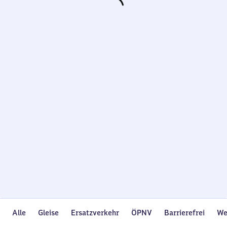
Wird
geladen…
Alle
Gleise
Ersatzverkehr
ÖPNV
Barrierefrei
We