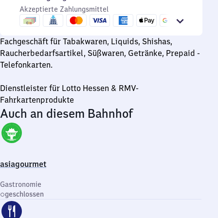
bis
Sonntag
Uhr
Akzeptierte Zahlungsmittel
20
bis
Uhr
20
Uhr
Fachgeschäft für Tabakwaren, Liquids, Shishas,
Raucherbedarfsartikel, Süßwaren, Getränke, Prepaid -
Telefonkarten.
Dienstleister für Lotto Hessen & RMV-
Fahrkartenprodukte
Auch an diesem Bahnhof
asiagourmet
Gastronomie
geschlossen