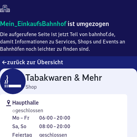
Mein
Mein_EinkaufsBahnhof
ist umgezogen
Einkaufsbahnhof
Die aufgerufene Seite ist jetzt Teil von bahnhof.de,
ist
umgezogen
damit Informationen zu Services, Shops und Events an
Bahnhöfen noch leichter zu finden sind.
zurück zur Übersicht
Tabakwaren & Mehr
Shop
Haupthalle
geschlossen
Montag
Von
Mo
–
Fr
06:00
–
20:00
bis
6
Samstag
Von
Sa
,
So
08:00
–
20:00
Freitag
Uhr
und
8
Feiertag
Feiertag
geschlossen