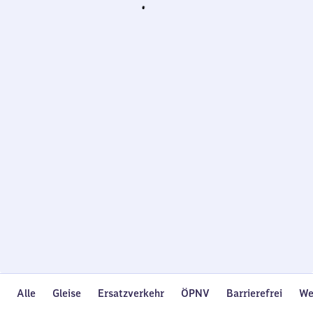
Wird
geladen…
Alle
Gleise
Ersatzverkehr
ÖPNV
Barrierefrei
We