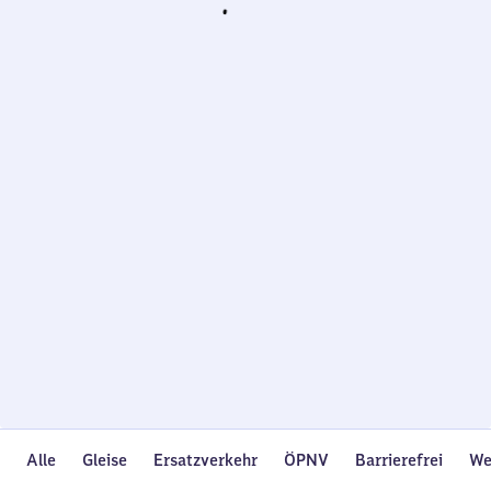
Wird
geladen…
Alle
Gleise
Ersatzverkehr
ÖPNV
Barrierefrei
We