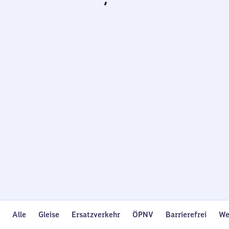
Wird
geladen…
Alle
Gleise
Ersatzverkehr
ÖPNV
Barrierefrei
We