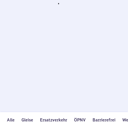
Wird
geladen…
Alle
Gleise
Ersatzverkehr
ÖPNV
Barrierefrei
We