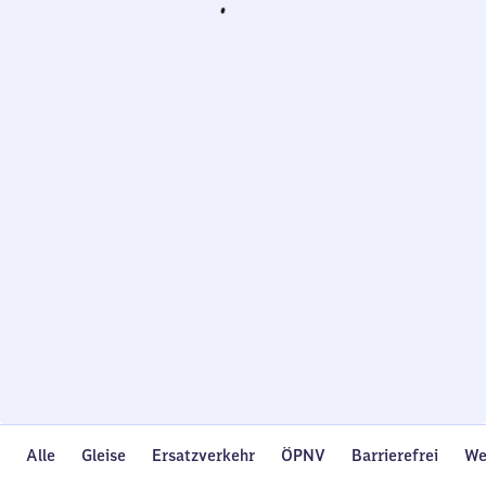
Wird
geladen…
Alle
Gleise
Ersatzverkehr
ÖPNV
Barrierefrei
We