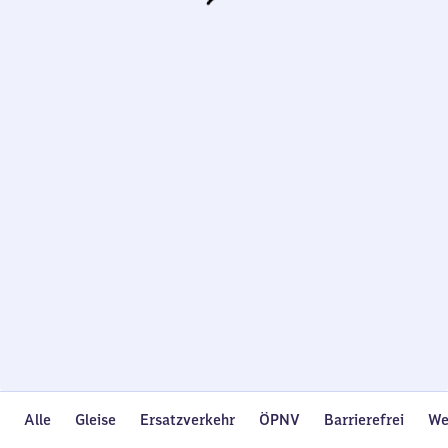
Wird
geladen…
Alle
Gleise
Ersatzverkehr
ÖPNV
Barrierefrei
We