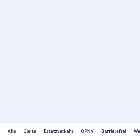
Wird
geladen…
Alle
Gleise
Ersatzverkehr
ÖPNV
Barrierefrei
We