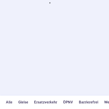
Wird
geladen…
Alle
Gleise
Ersatzverkehr
ÖPNV
Barrierefrei
We