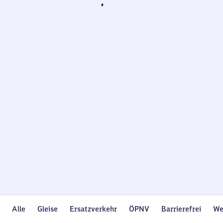
Wird
geladen…
Alle
Gleise
Ersatzverkehr
ÖPNV
Barrierefrei
We