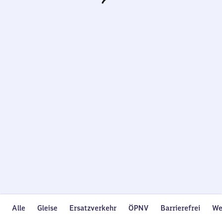
Wird
geladen…
Alle
Gleise
Ersatzverkehr
ÖPNV
Barrierefrei
We