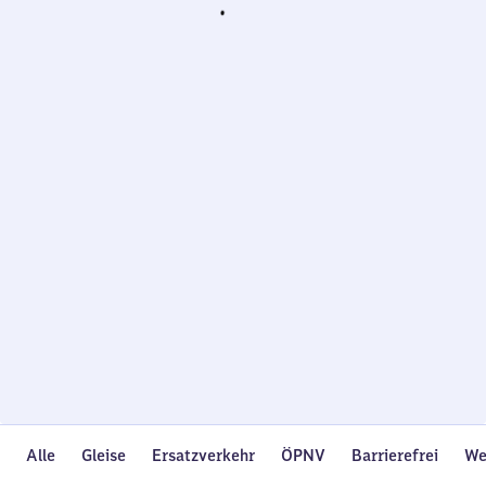
Wird
geladen…
Alle
Gleise
Ersatzverkehr
ÖPNV
Barrierefrei
We