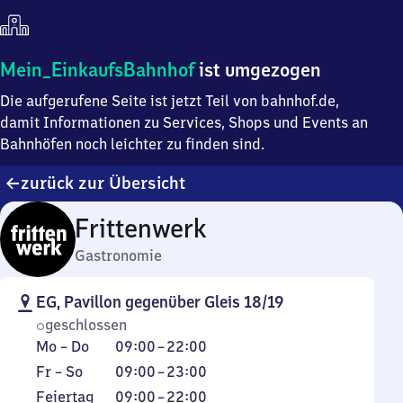
Mein
Mein_EinkaufsBahnhof
ist umgezogen
Einkaufsbahnhof
Die aufgerufene Seite ist jetzt Teil von bahnhof.de,
ist
umgezogen
damit Informationen zu Services, Shops und Events an
Bahnhöfen noch leichter zu finden sind.
zurück zur Übersicht
Frittenwerk
Gastronomie
EG, Pavillon gegenüber Gleis 18/19
geschlossen
Montag
Von
Mo
–
Do
09:00
–
22:00
bis
9
Freitag
Von
Fr
–
So
09:00
–
23:00
Donnerstag
Uhr
bis
9
Feiertag
Von
Feiertag
09:00
–
22:00