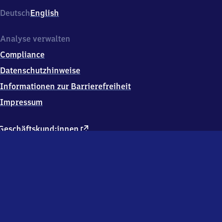
Deutsch
English
Analyse verwalten
Compliance
Datenschutzhinweise
Informationen zur Barrierefreiheit
Impressum
externer
Geschäftskund:innen
Link
Kontakt
Hausordnung
Verkehrsunternehmen
Changelog