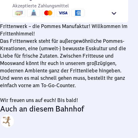
bis
Sonntag
Uhr
9
Akzeptierte Zahlungsmittel
22
bis
Uhr
Uhr
23
bis
Uhr
Frittenwerk – die Pommes Manufaktur! Willkommen im
22
Frittenhimmel!
Uhr
Das Frittenwerk steht für außergewöhnliche Pommes-
Kreationen, eine (umwelt-) bewusste Esskultur und die
Liebe für frische Zutaten. Zwischen Fritteuse und
Mooswand könnt ihr euch in unserem großzügigen,
modernen Ambiente ganz der Frittenliebe hingeben.
Und wenn es mal schnell gehen muss, bestellt ihr ganz
einfach vorne am To-Go-Counter.
Wir freuen uns auf euch! Bis bald!
Auch an diesem Bahnhof