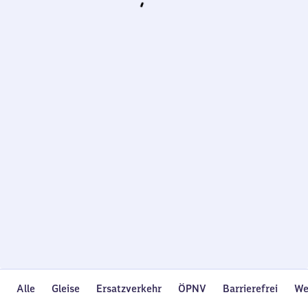
Wird
geladen…
Alle
Gleise
Ersatzverkehr
ÖPNV
Barrierefrei
We