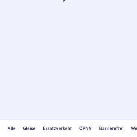
Wird
geladen…
Alle
Gleise
Ersatzverkehr
ÖPNV
Barrierefrei
We