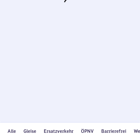
Wird
geladen…
Alle
Gleise
Ersatzverkehr
ÖPNV
Barrierefrei
We