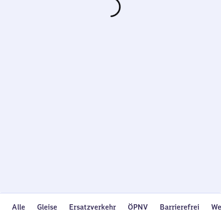
Wird
geladen…
Alle
Gleise
Ersatzverkehr
ÖPNV
Barrierefrei
We