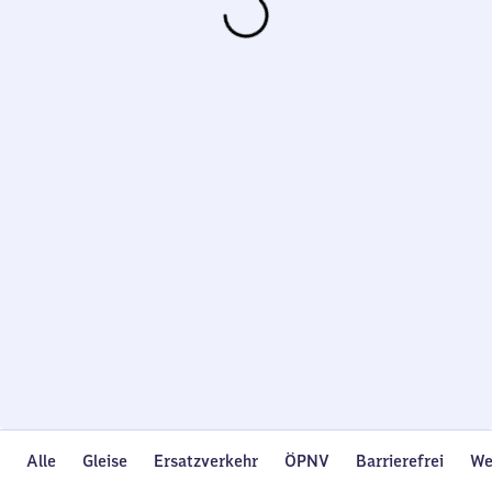
Wird
geladen…
Alle
Gleise
Ersatzverkehr
ÖPNV
Barrierefrei
We