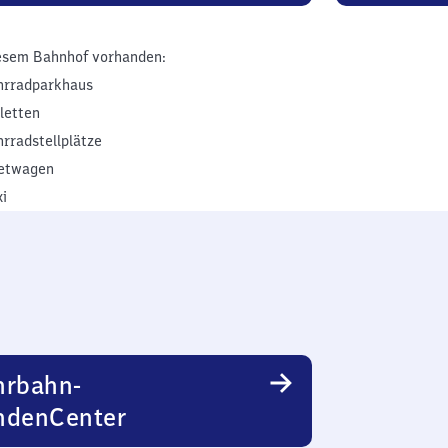
esem Bahnhof vorhanden:
hrradparkhaus
iletten
hrradstellplätze
etwagen
xi
hrbahn-
ndenCenter