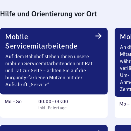
Hilfe und Orientierung vor Ort
Mobile
Mob
Servicemitarbeitende
An d
Mita
Auf dem Bahnhof stehen Ihnen unsere
währ
mobilen Servicemitarbeitenden mit Rat
verlä
und Tat zur Seite – achten Sie auf die
Um- 
burgundy-farbenen Mützen mit der
Anme
Aufschrift „Service“
Zent
Montag
,
Von
Mo
–
So
00:00
–
00:00
Mont
Mo
–
bis
inkl. Feiertage
0
inkl. Feiertage
bis
Sonntag
Uhr
Sonn
bis
0