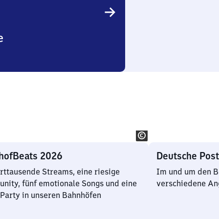
e
hofBeats 2026
Deutsche Post
ttausende Streams, eine riesige
Im und um den Ba
ity, fünf emotionale Songs und eine
verschiedene An
Party in unseren Bahnhöfen