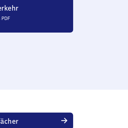
erkehr
s PDF
fächer