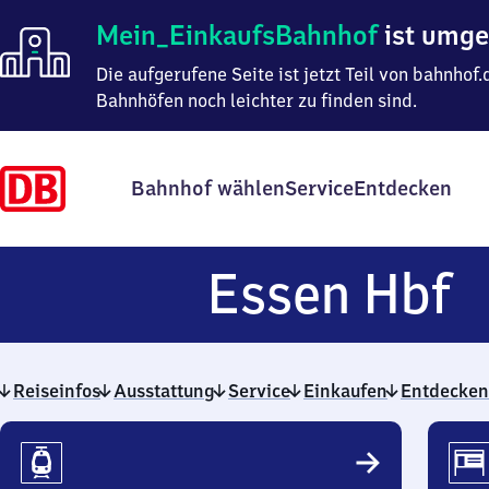
Mein
Mein_EinkaufsBahnhof
ist umg
Einkaufsbahnhof
ist
Die aufgerufene Seite ist jetzt Teil von bahnho
umgezogen
Bahnhöfen noch leichter zu finden sind.
Bahnhof wählen
Service
Entdecken
E
Essen Hbf
H
Reiseinfos
Ausstattung
Service
Einkaufen
Entdecken
Reiseinfos