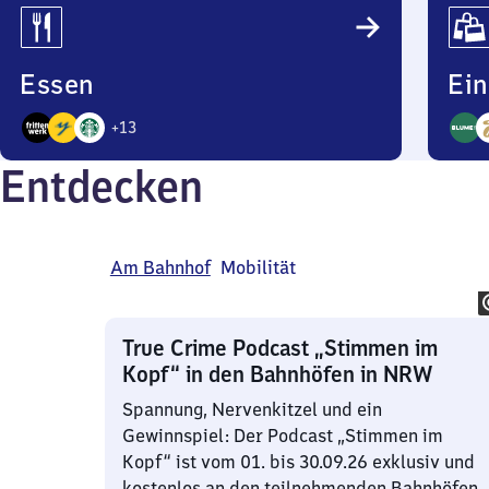
Essen
Ei
+
13
16
14
Entdecken
Angebote
Ange
Am Bahnhof
Mobilität
True Crime Podcast „Stimmen im
Kopf“ in den Bahnhöfen in NRW
Spannung, Nervenkitzel und ein
Gewinnspiel: Der Podcast „Stimmen im
Kopf“ ist vom 01. bis 30.09.26 exklusiv und
kostenlos an den teilnehmenden Bahnhöfen