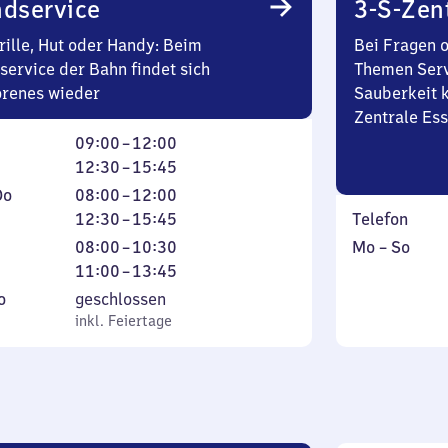
0
dservice
3-S-Zen
Uhr
rille, Hut oder Handy: Beim
Bei Fragen 
service der Bahn findet sich
Themen Serv
orenes wieder
Sauberkeit k
Zentrale Es
ag
Von
Von
09:00
–
12:00
9
12
12:30
–
15:45
Uhr
Uhr
stag
Von
Von
Do
08:00
–
12:00
bis
30
8
12
12:30
–
15:45
Telefon
12
bis
erstag
Uhr
Uhr
ag
Von
Von
Montag
,
08:00
–
10:30
Mo
–
So
Uhr
15
bis
30
8
11
bis
inkl.
11:00
–
13:45
Uhr
12
bis
Uhr
Uhr
Sonntag
tag
,
o
geschlossen
45
Uhr
15
bis
bis
inkl. Feiertage
inkl. Feiertage
Uhr
10
13
tag
45
Uhr
Uhr
30
45