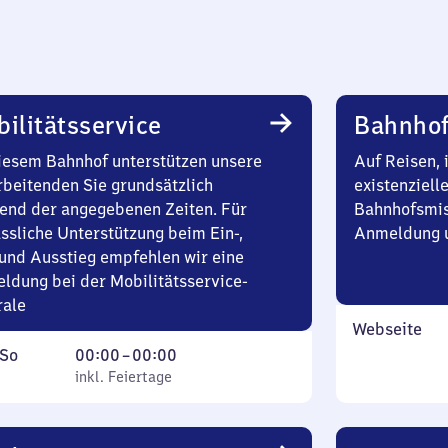
ilitätsservice
Bahnhof
iesem Bahnhof unterstützen unsere
Auf Reisen, 
rbeitenden Sie grundsätzlich
existenziell
end der angegebenen Zeiten. Für
Bahnhofsmis
ssliche Unterstützung beim Ein-,
Anmeldung u
und Ausstieg empfehlen wir eine
ldung bei der Mobilitätsservice-
rale
Webseite
ag
,
Von
So
00:00
–
00:00
inkl. Feiertage
0
inkl. Feiertage
tag
Uhr
bis