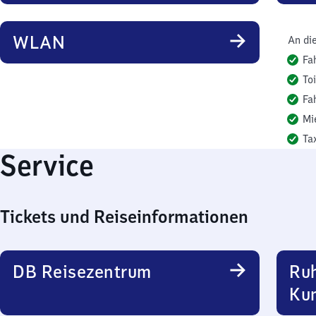
WLAN
An di
Fa
To
Fa
Mi
Ta
Service
Tickets und Reiseinformationen
DB Reisezentrum
Ru
Ku