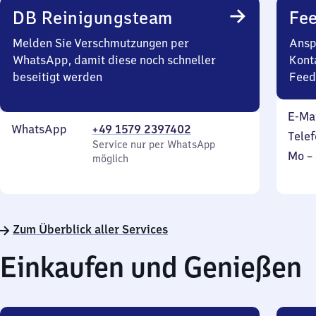
DB Reinigungsteam
Fe
Melden Sie Verschmutzungen per
Ansp
WhatsApp, damit diese noch schneller
Kont
beseitigt werden
Feed
E-Ma
WhatsApp
+49 1579 2397402
Telef
Service nur per WhatsApp
Mont
Mo
–
möglich
bis
Sonn
Zum Überblick aller Services
Einkaufen und Genießen