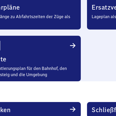
hrpläne
Ersatzv
änge zu Abfahrtszeiten der Züge als
Lageplan al
te
ntierungsplan für den Bahnhof, den
steig und die Umgebung
rken
Schließ