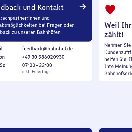
edback und Kontakt
rechpartner:innen und
Weil Ih
aktmöglichkeiten bei Fragen oder
back zu unseren Bahnhöfen
zählt!
Nehmen Sie 
il
feedback@bahnhof.de
Kundenzufrie
on
+49 30 586020930
helfen Sie, 
ag
,
Von
So
07:00
–
22:00
Ihre Meinung
inkl. Feiertage
7
inkl. Feiertage
Bahnhofserl
tag
Uhr
bis
22
Uhr