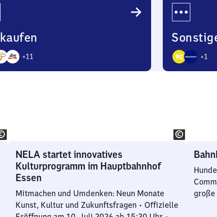
nkaufen
Sonstig
+
11
+
1
3
bote
Angebote
NELA startet innovatives
Bahn
Kulturprogramm im Hauptbahnhof
Hunder
Essen
Commun
Mitmachen und Umdenken: Neun Monate
große 
Kunst, Kultur und Zukunftsfragen ∙ Offizielle
Eröffnung am 10. Juli 2026 ab 15:30 Uhr ∙