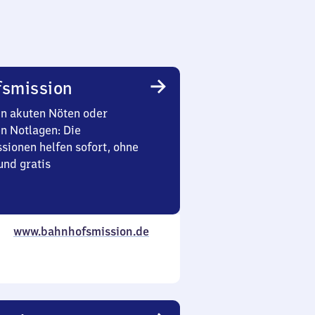
smission
in akuten Nöten oder
en Notlagen: Die
sionen helfen sofort, ohne
nd gratis
www.bahnhofsmission.de