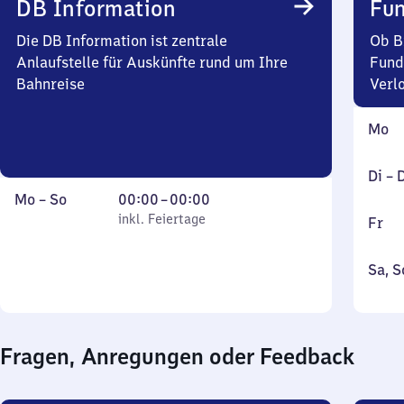
DB Information
Fun
Uhr
Die DB Information ist zentrale
Ob B
Anlaufstelle für Auskünfte rund um Ihre
Fund
Bahnreise
Verl
Mont
Mo
Dien
Di
–
bis
Montag
,
Von
Mo
–
So
00:00
–
00:00
Donn
bis
inkl. Feiertage
0
inkl. Feiertage
Freit
Fr
Sonntag
Uhr
bis
Sams
Sa
,
S
0
und
Uhr
Sonn
Fragen, Anregungen oder Feedback