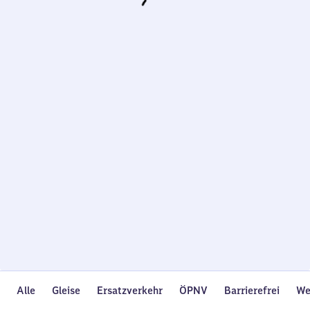
Wird
geladen…
Alle
Gleise
Ersatzverkehr
ÖPNV
Barrierefrei
We