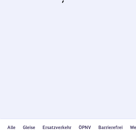
Wird
geladen…
Alle
Gleise
Ersatzverkehr
ÖPNV
Barrierefrei
We