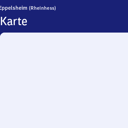
Eppelsheim (Rheinhessen)
Eppelsheim
(Rheinhess)
Karte