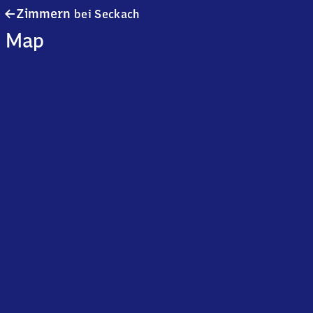
Zimmern
Zimmern
bei Seckach
bei
Map
Seckach