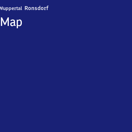
Wuppertal-Ronsdorf
Ronsdorf
Wuppertal
Map