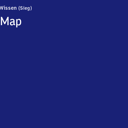
Wissen (Sieg)
Wissen
(Sieg)
Map