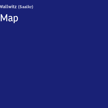
Wallwitz (Saalkreis)
Wallwitz
(Saalkr)
Map