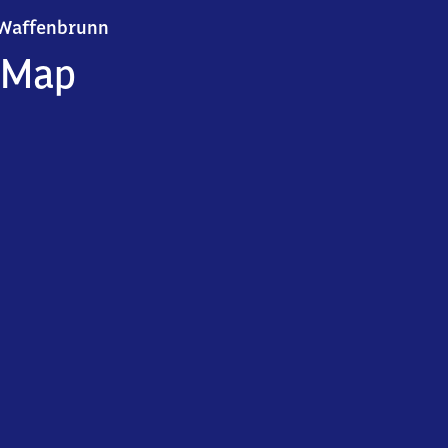
Waffenbrunn
Waffenbrunn
Map