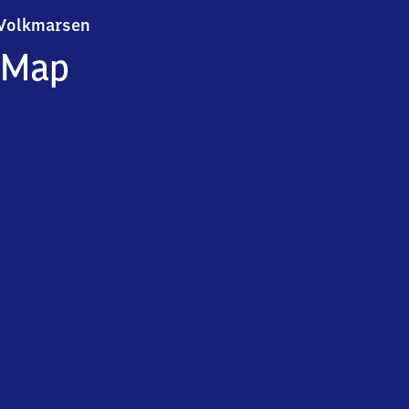
Volkmarsen
Volkmarsen
Map