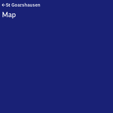
Sankt
S
Goarshausen
t
Goarshausen
Map