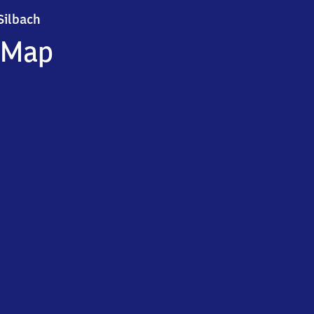
Silbach
Silbach
Map